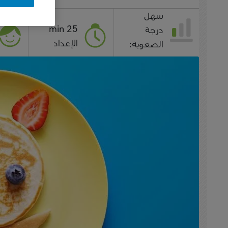
سهل
25 min
درجة
الإعداد
الصعوبة: