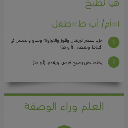
هيا نطبخ
أ=أم/ أب ط=طفل
يمزج عصير البرتقال والموز والفراولة ونيدو والعسل في
الخلاط ويغطى. (أ و ط)
يخلط حتى يصبح كريمي. ويقدم. (أ و ط)
العلم وراء الوصفة