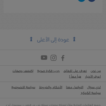
عودة إلى الأعلى
من نحن
تعرف على الحقائق
جرب فكرة صحية
إكتشف وصفات
اعرف الأخبار
هياّ معاً !
لدي سؤال
التواصل معنا
الأحكام والشروط
سياسة الخصوصية
سياسة الكوكيز
جميع العلامات التجارية ملكٌ لشركة منتجات نستله ش. م. فيفي – سويسرا، أو تم