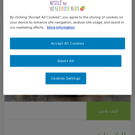
3
4-13
10 min
درجة
kcal
الإعداد
الفئة العمرية
الحصص
الصعوبة:
By clicking “Accept All Cookies”, you agree to the storing of cookies on
your device to enhance site navigation, analyze site usage, and assist in
our marketing efforts.
More Information
Accept All Cookies
Reject All
Cookies Settings
كيف يعمل