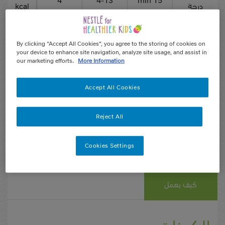
4
4-13
15 min
درجة
kcal
الإعداد
الفئة العمرية
الحصص
الصعوبة:
By clicking “Accept All Cookies”, you agree to the storing of cookies on
your device to enhance site navigation, analyze site usage, and assist in
our marketing efforts.
More Information
Accept All Cookies
Reject All
Cookies Settings
كيف يعمل