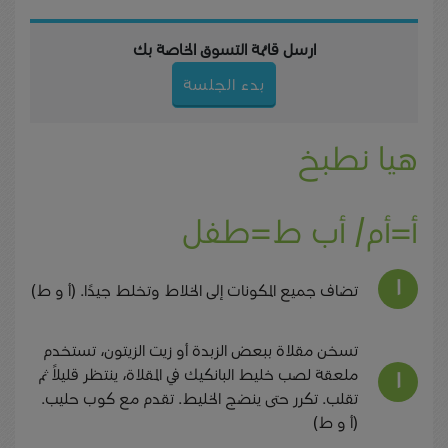
ارسل قائمة التسوق الخاصة بك
بدء الجلسة
هيا نطبخ
أ=أم/ أب ط=طفل
تضاف جميع المكونات إلى الخلاط وتخلط جيدًا. (أ و ط)
تسخن مقلاة ببعض الزبدة أو زيت الزيتون، تستخدم
ملعقة لصب خليط البانكيك في المقلاة، ينتظر قليلاً ثم
تقلب. تكرر حتى ينضج الخليط. تقدم مع كوب حليب.
(أ و ط)