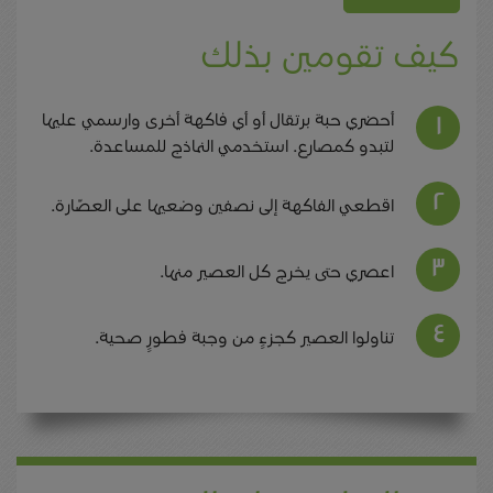
كيف تقومين بذلك
أحضري حبة برتقال أو أي فاكهة أخرى وارسمي عليها
لتبدو كمصارع. استخدمي النماذج للمساعدة.
اقطعي الفاكهة إلى نصفين وضعيها على العصّارة.
اعصري حتى يخرج كل العصير منها.
تناولوا العصير كجزءٍ من وجبة فطورٍ صحية.